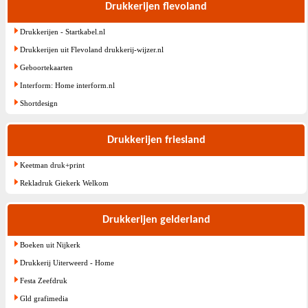
Drukkerijen flevoland
Drukkerijen - Startkabel.nl
Drukkerijen uit Flevoland drukkerij-wijzer.nl
Geboortekaarten
Interform: Home interform.nl
Shortdesign
Drukkerijen friesland
Keetman druk+print
Rekladruk Giekerk Welkom
Drukkerijen gelderland
Boeken uit Nijkerk
Drukkerij Uiterweerd - Home
Festa Zeefdruk
Gld grafimedia