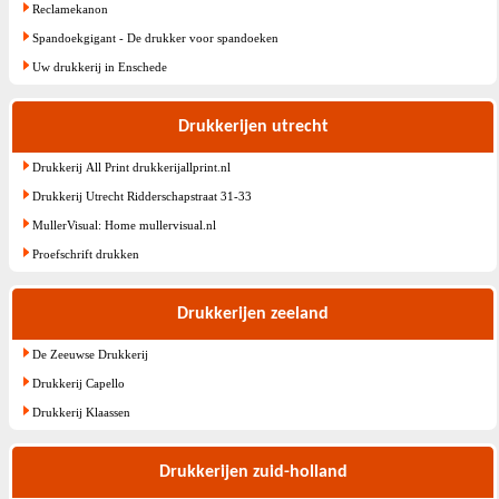
Reclamekanon
Spandoekgigant - De drukker voor spandoeken
Uw drukkerij in Enschede
Drukkerijen utrecht
Drukkerij All Print drukkerijallprint.nl
Drukkerij Utrecht Ridderschapstraat 31-33
MullerVisual: Home mullervisual.nl
Proefschrift drukken
Drukkerijen zeeland
De Zeeuwse Drukkerij
Drukkerij Capello
Drukkerij Klaassen
Drukkerijen zuid-holland